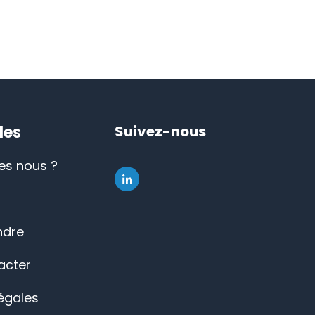
les
Suivez-nous
s nous ?
ndre
acter
égales